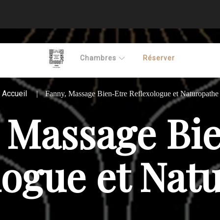
Chambres
Réserver
Accueil
Fanny, Massage Bien-Etre Reflexologue et Naturopathe
 Massage Bi
logue et Nat