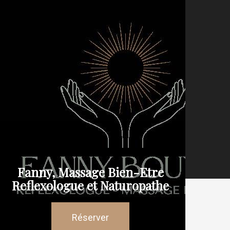
Fanny, Massage Bien-Etre
Reflexologue et Naturopathe
Réserver