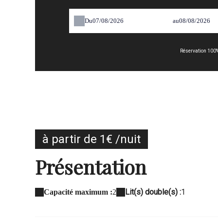
Du
au
Réservation 100%
à partir de 1€ /nuit
Présentation
Lit(s) double(s) :
1
Capacité maximum :
2