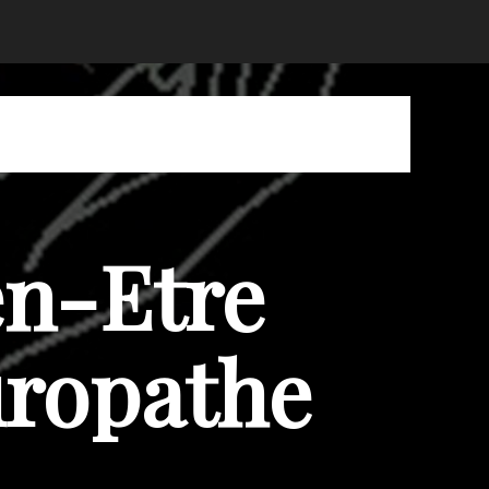
en-Etre
uropathe