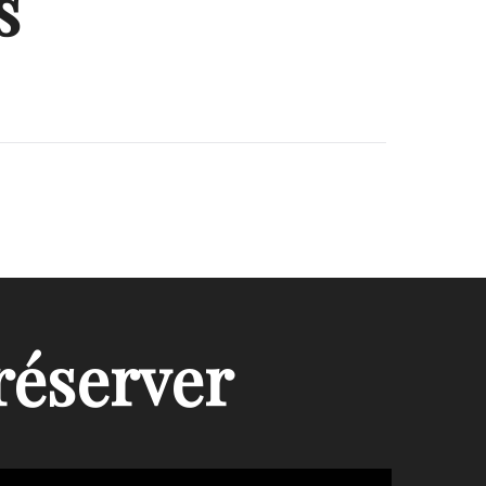
s
réserver