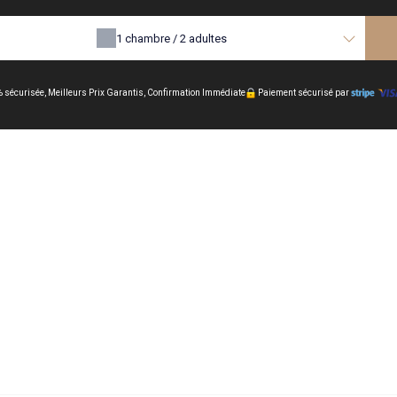
1
chambre /
2
adultes
 sécurisée, Meilleurs Prix Garantis, Confirmation Immédiate
Paiement sécurisé par