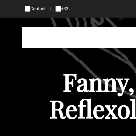
Contact
|
+33
Fanny,
Reflexo