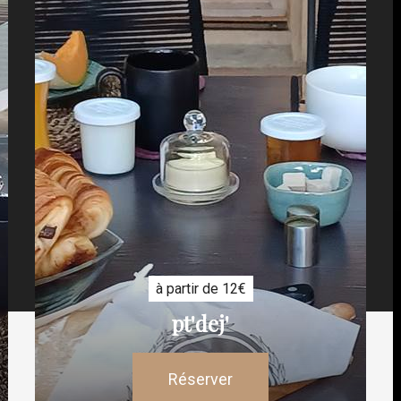
à partir de 12€
pt'dej'
Réserver